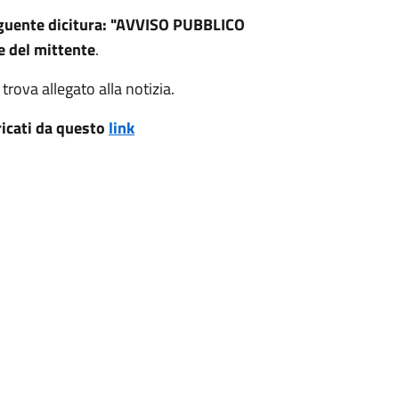
seguente dicitura: "AVVISO PUBBLICO
 del mittente
.
 trova allegato alla notizia.
ricati da questo
li
nk