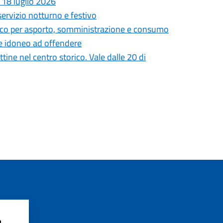
 18 luglio 2026
servizio notturno e festivo
ico per asporto, somministrazione e consumo
ale idoneo ad offendere
ine nel centro storico. Vale dalle 20 di