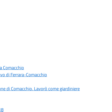
a a Comacchio
covo di Ferrara-Comacchio
mune di Comacchio. Lavorò come giardiniere
18