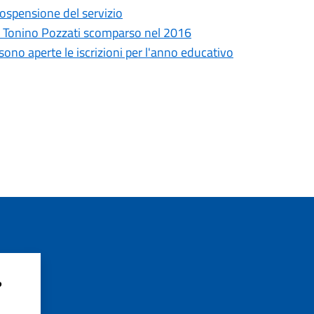
sospensione del servizio
go Tonino Pozzati scomparso nel 2016
sono aperte le iscrizioni per l'anno educativo
?