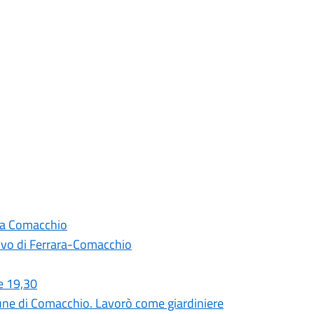
a a Comacchio
covo di Ferrara-Comacchio
e 19,30
mune di Comacchio. Lavorò come giardiniere