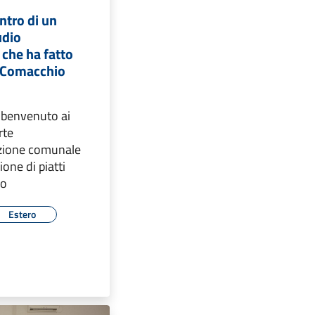
entro di un
udio
 che ha fatto
 Comacchio
l benvenuto ai
rte
azione comunale
one di piatti
io
Estero