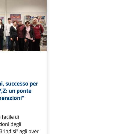
i, successo per
Y,Z: un ponte
enerazioni”
 facile di
ioni degli
Brindisi” agli over