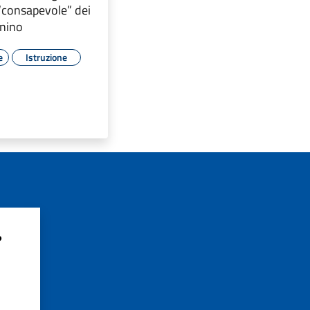
o “consapevole” dei
onino
e
Istruzione
?