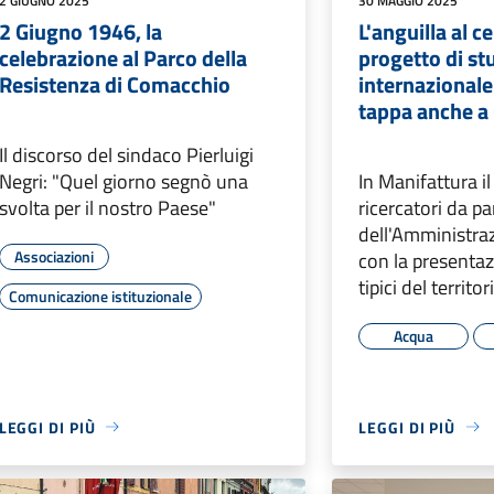
2 GIUGNO 2025
30 MAGGIO 2025
2 Giugno 1946, la
L'anguilla al c
celebrazione al Parco della
progetto di st
Resistenza di Comacchio
internazionale
tappa anche a
Il discorso del sindaco Pierluigi
Negri: "Quel giorno segnò una
In Manifattura i
svolta per il nostro Paese"
ricercatori da pa
dell'Amministr
Associazioni
con la presentazi
tipici del territor
Comunicazione istituzionale
Acqua
LEGGI DI PIÙ
LEGGI DI PIÙ