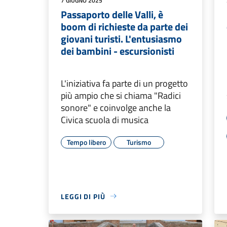
7 GIUGNO 2025
Passaporto delle Valli, è
boom di richieste da parte dei
giovani turisti. L'entusiasmo
dei bambini - escursionisti
L'iniziativa fa parte di un progetto
più ampio che si chiama "Radici
sonore" e coinvolge anche la
Civica scuola di musica
Tempo libero
Turismo
LEGGI DI PIÙ