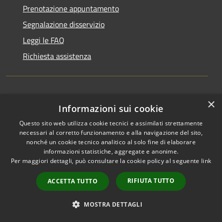
Prenotazione appuntamento
Segnalazione disservizio
Leggi le FAQ
Richiesta assistenza
×
Amministrazione trasparente
Informazioni sui cookie
Informativa privacy
Questo sito web utilizza cookie tecnici e assimilati strettamente
necessari al corretto funzionamento e alla navigazione del sito,
Note legali
nonché un cookie tecnico analitico al solo fine di elaborare
Dichiarazione di accessibilità
informazioni statistiche, aggregate e anonime.
Per maggiori dettagli, può consultare la cookie policy al seguente
link
RIFIUTA TUTTO
ACCETTA TUTTO
RSS
Copyright © 2026 • Città di
MOSTRA DETTAGLI
Accessibilità
Comacchio • Powered by