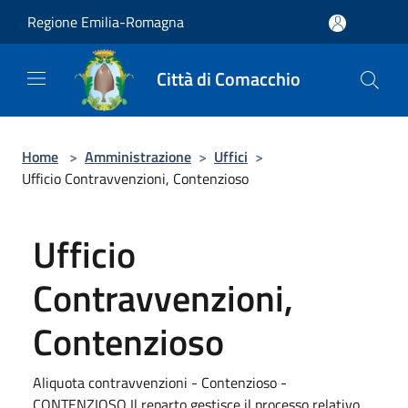
Salta al contenuto principale
Regione Emilia-Romagna
Città di Comacchio
Home
>
Amministrazione
>
Uffici
>
Ufficio Contravvenzioni, Contenzioso
Ufficio
Contravvenzioni,
Contenzioso
Aliquota contravvenzioni - Contenzioso -
CONTENZIOSO Il reparto gestisce il processo relativo