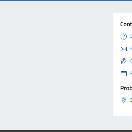
Cont
Prob