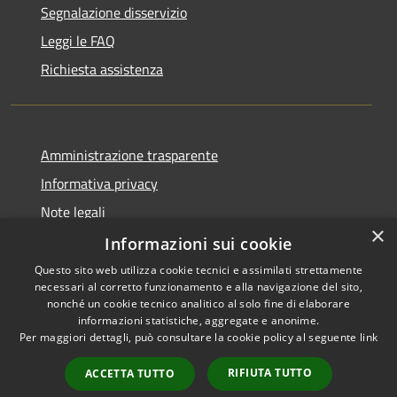
Segnalazione disservizio
Leggi le FAQ
Richiesta assistenza
Amministrazione trasparente
Informativa privacy
Note legali
×
Dichiarazione di accessibilità
Informazioni sui cookie
Questo sito web utilizza cookie tecnici e assimilati strettamente
necessari al corretto funzionamento e alla navigazione del sito,
nonché un cookie tecnico analitico al solo fine di elaborare
informazioni statistiche, aggregate e anonime.
RSS
Copyright © 2026 • Città di
Per maggiori dettagli, può consultare la cookie policy al seguente
link
Accessibilità
Comacchio • Powered by
Privacy
Municipium
Accesso
•
RIFIUTA TUTTO
ACCETTA TUTTO
Cookie
redazione