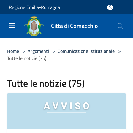
Salta al contenuto principale
Regione Emilia-Romagna
Città di Comacchio
Home
>
Argomenti
>
Comunicazione istituzionale
>
Tutte le notizie (75)
Tutte le notizie (75)