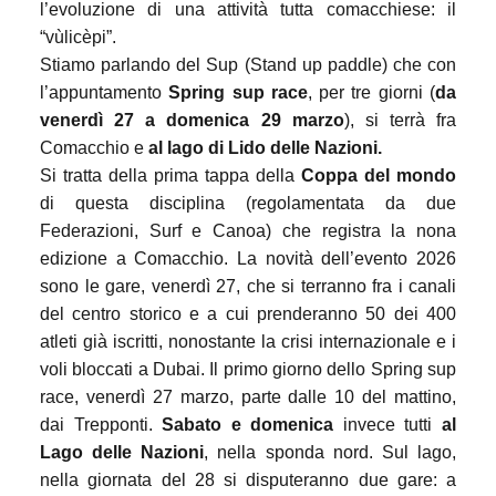
l’evoluzione di una attività tutta comacchiese: il
“vùlicèpi”.
Stiamo parlando del Sup (Stand up paddle) che con
l’appuntamento
Spring sup race
, per tre giorni (
da
venerdì 27 a
domenica
29 marzo
), si terrà fra
Comacchio e
al lago di Lido delle Nazioni.
Si tratta della prima tappa della
Coppa del mondo
di questa disciplina (regolamentata da due
Federazioni, Surf e Canoa) che registra la nona
edizione a Comacchio. La novità dell’evento 2026
sono le gare, venerdì 27, che si terranno fra i canali
del centro storico e a cui prenderanno 50 dei 400
atleti già iscritti, nonostante la crisi internazionale e i
voli bloccati a Dubai. Il primo giorno dello Spring sup
race, venerdì 27 marzo, parte dalle 10 del mattino,
dai Trepponti.
Sabato
e
domenica
invece tutti
al
Lago delle Nazioni
, nella sponda nord. Sul lago,
nella giornata del 28 si disputeranno due gare: a