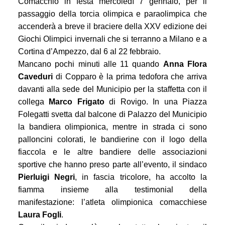
Comacchio in festa mercoledì 7 gennaio, per il
passaggio della torcia olimpica e paraolimpica che
accenderà a breve il braciere della XXV edizione dei
Giochi Olimpici invernali che si terranno a Milano e a
Cortina d’Ampezzo, dal 6 al 22 febbraio.
Mancano pochi minuti alle 11 quando
Anna Flora
Caveduri
di Copparo è la prima tedofora che arriva
davanti alla sede del Municipio per la staffetta con il
collega
Marco Frigato
di Rovigo. In una Piazza
Folegatti svetta dal balcone di Palazzo del Municipio
la bandiera olimpionica, mentre in strada ci sono
palloncini colorati, le bandierine con il logo della
fiaccola e le altre bandiere delle associazioni
sportive che hanno preso parte all’evento, il sindaco
Pierluigi Negri
, in fascia tricolore, ha accolto la
fiamma insieme alla testimonial della
manifestazione: l’atleta olimpionica comacchiese
Laura Fogli
.