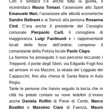
Con il sindaco c’è anche tutta la giunta, il
vicesindaco
Maura Tomasi
, l’assessore allo Sport
Emanuele Mari
, l’assessore alle attività economiche
Sandro Beltrami
e ai Servizi alla persona
Rosanna
Cinti
. C’era anche il presidente del Consiglio
comunale
Pierpaolo Carli
, il consigliere di
maggioranza
Luigi Fantinuoli
e i rappresentanti
locali delle forze dell’ordine, compreso il
comandante della Polizia locale
Paolo Claps
.
La fiamma ha proseguito il suo percorso toccando i
Trepponti, il ponte degli Sbirri, via Edgardo Fogli fino
ad arrivare in via Mazzini, la strada del Loggiato dei
Cappuccini, fino alla chiesa di Santa Maria in Aula
Regia.
Tante le persone che hanno seguito la torcia che in
città ha potuto contare su nove tedofori (c’erano
anche
Daniela Rolfini
di Pieve di Cento,
Marco
Boattini
e
Massimo Ciani
di Faenza,
Mauro