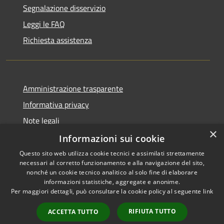
Segnalazione disservizio
Leggi le FAQ
Richiesta assistenza
Amministrazione trasparente
Informativa privacy
Note legali
×
Dichiarazione di accessibilità
Informazioni sui cookie
Questo sito web utilizza cookie tecnici e assimilati strettamente
necessari al corretto funzionamento e alla navigazione del sito,
nonché un cookie tecnico analitico al solo fine di elaborare
informazioni statistiche, aggregate e anonime.
RSS
Copyright © 2026 • Città di
Per maggiori dettagli, può consultare la cookie policy al seguente
link
Accessibilità
Comacchio • Powered by
Privacy
Municipium
Accesso
•
RIFIUTA TUTTO
ACCETTA TUTTO
Cookie
redazione