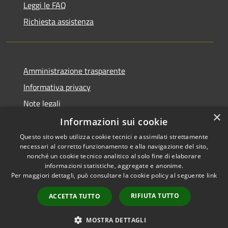
Leggi le FAQ
Richiesta assistenza
Amministrazione trasparente
Informativa privacy
Note legali
×
Dichiarazione di accessibilità
Informazioni sui cookie
Questo sito web utilizza cookie tecnici e assimilati strettamente
necessari al corretto funzionamento e alla navigazione del sito,
nonché un cookie tecnico analitico al solo fine di elaborare
informazioni statistiche, aggregate e anonime.
RSS
Copyright © 2026 • Città di
Per maggiori dettagli, può consultare la cookie policy al seguente
link
Accessibilità
Comacchio • Powered by
Privacy
Municipium
Accesso
•
RIFIUTA TUTTO
ACCETTA TUTTO
Cookie
redazione
Mappa del sito
MOSTRA DETTAGLI