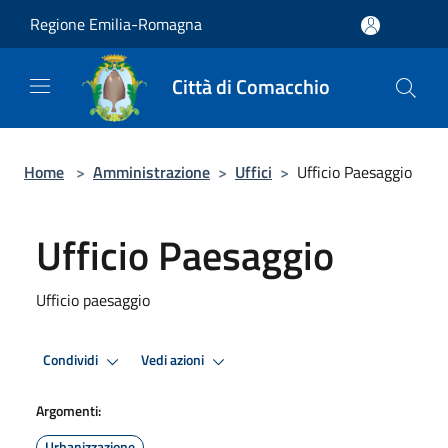
Salta al contenuto principale
Regione Emilia-Romagna
Città di Comacchio
Home
>
Amministrazione
>
Uffici
>
Ufficio Paesaggio
Ufficio Paesaggio
Ufficio paesaggio
Condividi
Vedi azioni
Argomenti:
Urbanizzazione