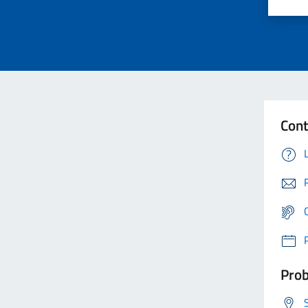
Cont
Prob