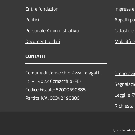
Enti e fondazioni
Imprese 
Politici
Appalti pu
Personale Amministrativo
Catasto e
Documenti e dati
Mobilità e
CONTATTI
Comune di Comacchio P.zza Folegatti,
Prenotaz
15 - 44022 Comacchio (FE)
Segnalazi
Codice Fiscale: 82000590388
Leggi le 
Partita IVA: 00342190386
Richiesta
PEC:
comune.comacchio@cert.comune.comacchio.fe.it
Questo sito 