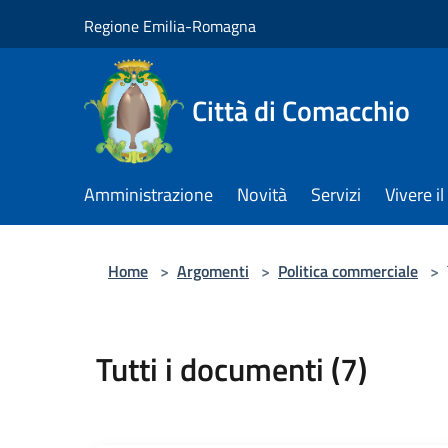
Salta al contenuto principale
Regione Emilia-Romagna
Città di Comacchio
Amministrazione
Novità
Servizi
Vivere 
Home
>
Argomenti
>
Politica commerciale
>
Tutti i documenti (7)