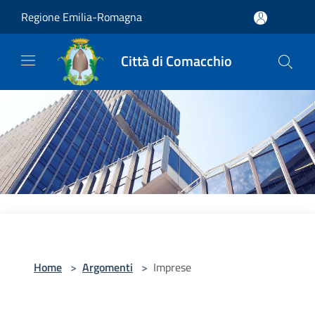
Salta al contenuto principale
Regione Emilia-Romagna
Città di Comacchio
Home
>
Argomenti
>
Imprese