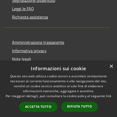
Segnalazione disservizio
Leggi le FAQ
Richiesta assistenza
Amministrazione trasparente
Informativa privacy
Note legali
×
Dichiarazione di accessibilità
Informazioni sui cookie
Questo sito web utilizza cookie tecnici e assimilati strettamente
necessari al corretto funzionamento e alla navigazione del sito,
nonché un cookie tecnico analitico al solo fine di elaborare
informazioni statistiche, aggregate e anonime.
RSS
Copyright © 2026 • Città di
Per maggiori dettagli, può consultare la cookie policy al seguente
link
Accessibilità
Comacchio • Powered by
Privacy
Municipium
Accesso
•
RIFIUTA TUTTO
ACCETTA TUTTO
Cookie
redazione