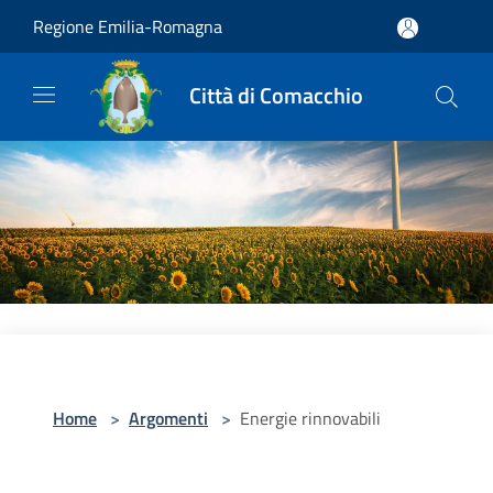
Salta al contenuto principale
Regione Emilia-Romagna
Città di Comacchio
Home
>
Argomenti
>
Energie rinnovabili