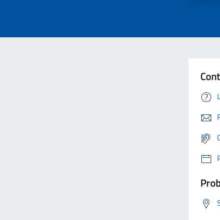
Cont
Prob