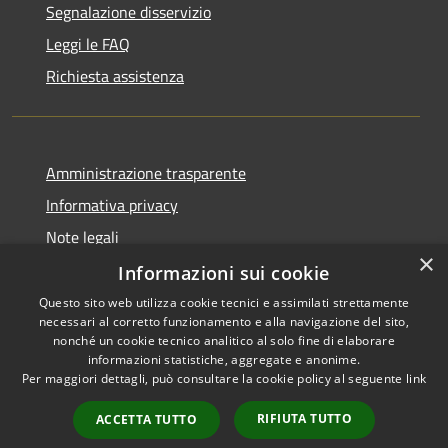
Segnalazione disservizio
Leggi le FAQ
Richiesta assistenza
Amministrazione trasparente
Informativa privacy
Note legali
×
Dichiarazione di accessibilità
Informazioni sui cookie
Questo sito web utilizza cookie tecnici e assimilati strettamente
necessari al corretto funzionamento e alla navigazione del sito,
nonché un cookie tecnico analitico al solo fine di elaborare
informazioni statistiche, aggregate e anonime.
RSS
Copyright © 2026 • Città di
Per maggiori dettagli, può consultare la cookie policy al seguente
link
Accessibilità
Comacchio • Powered by
Privacy
Municipium
Accesso
•
RIFIUTA TUTTO
ACCETTA TUTTO
Cookie
redazione