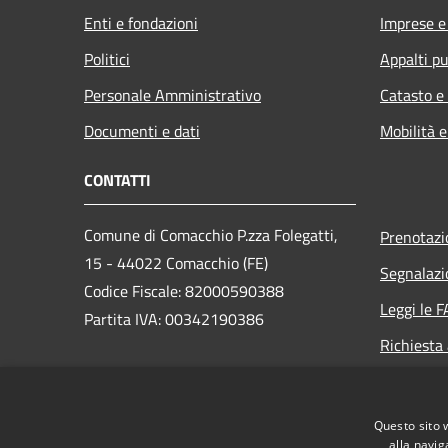
Enti e fondazioni
Imprese 
Politici
Appalti pu
Personale Amministrativo
Catasto e
Documenti e dati
Mobilità e
CONTATTI
Comune di Comacchio P.zza Folegatti,
Prenotaz
15 - 44022 Comacchio (FE)
Segnalazi
Codice Fiscale: 82000590388
Leggi le 
Partita IVA: 00342190386
Richiesta
PEC:
comune.comacchio@cert.comune.comacchio.fe.it
Questo sito 
Centralino Unico: 0533 310 111
alla navig