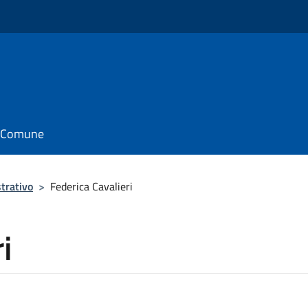
il Comune
trativo
>
Federica Cavalieri
i