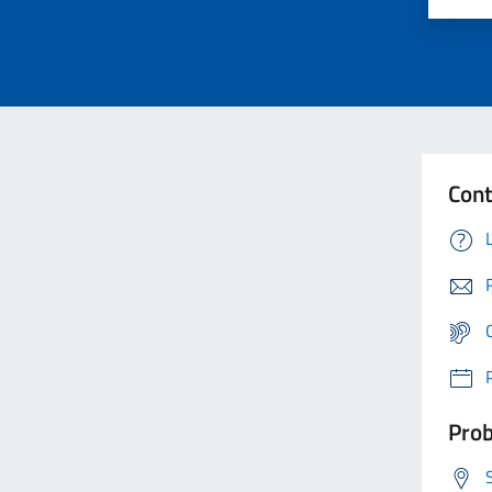
Cont
Prob