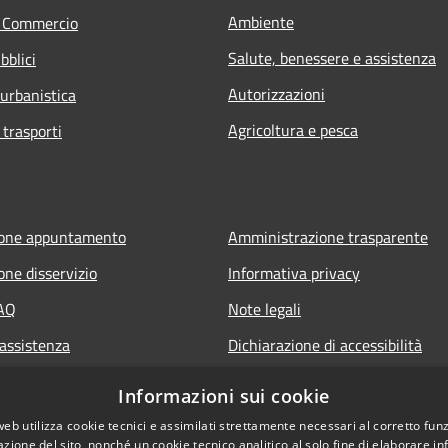
Ambiente
e Commercio
Salute, benessere e assistenza
bblici
Autorizzazioni
 urbanistica
Agricoltura e pesca
 trasporti
ione appuntamento
Amministrazione trasparente
one disservizio
Informativa privacy
FAQ
Note legali
 assistenza
Dichiarazione di accessibilità
Informazioni sui cookie
web utilizza cookie tecnici e assimilati strettamente necessari al corretto fu
azione del sito, nonché un cookie tecnico analitico al solo fine di elaborare i