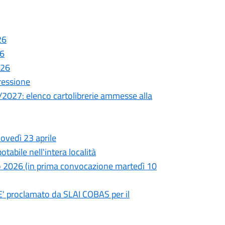
26
26
026
pressione
26/2027: elenco cartolibrerie ammesse alla
iovedì 23 aprile
tabile nell'intera località
o 2026 (in prima convocazione martedì 10
 E' proclamato da SLAI COBAS per il