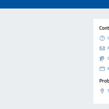
Cont
Prob