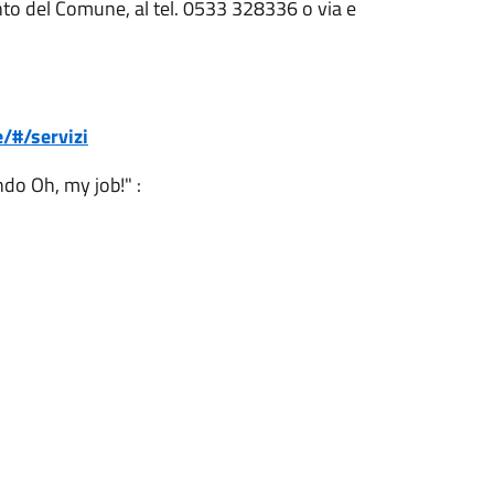
onto del Comune, al tel. 0533 328336 o via e
e/#/servizi
do Oh, my job!" :