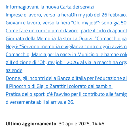
Informagiovani, la nuova Carta dei servizi
Imprese e lavoro, verso la fieraOh my job del 26 febbraio.
Giovani e lavoro, verso la fiera “Oh, my job!”: sono già 5
Come fare un curriculum di lavoro, parte il ciclo di ap
Giornata della Memoria, la storica Quarzi: “Comacchio pagò i
Negri: “Servono memoria e vigilanza contro ogni razzis
Comacchio, Marcia per la pace: in Municipio le barche col
XIII edizione di "Oh, my job!" 2026: al via la macchina orga
aziende
Donne, gli incontri della Banca d'Italia per l’educazione a
Il Pinocchio di Giglio Zarattini colorato dai bambini
Pratica dello sport, c'è l'avviso per il contributo alle famig
diversamente abili si arriva a 26.
Ultimo aggiornamento
: 30 aprile 2025, 14:46