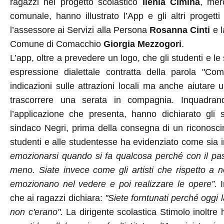
ragazzi nel progetto scolastico
Ilenia Ciminà
, mer
comunale, hanno illustrato l’App e gli altri progett
l’assessore ai Servizi alla Persona
Rosanna Cinti
e l
Comune di Comacchio
Giorgia Mezzogori
.
L’app, oltre a prevedere un logo, che gli studenti e l
espressione dialettale contratta della parola "Co
indicazioni sulle attrazioni locali ma anche aiutare 
trascorrere una serata in compagnia. Inquadran
l’applicazione che presenta, hanno dichiarato gli 
sindaco Negri, prima della consegna di un riconosci
studenti e alle studentesse ha evidenziato come sia
emozionarsi quando si fa qualcosa perché con il pa
meno. Siate invece come gli artisti che rispetto a n
emozionano nel vedere e poi realizzare le opere”.
che ai ragazzi dichiara:
"Siete forntunati perché
oggi
l
non c'erano".
La dirigente scolastica Stimolo inoltre