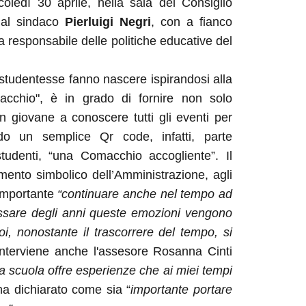
coledì 30 aprile, nella sala del Consiglio
i al sindaco
Pierluigi Negri
, con a fianco
a responsabile delle politiche educative del
e studentesse fanno nascere ispirandosi alla
macchio", è in grado di fornire non solo
un giovane a conoscere tutti gli eventi per
do un semplice Qr code, infatti, parte
studenti, “una Comacchio accogliente”. Il
mento simbolico dell’Amministrazione, agli
 importante
“continuare anche nel tempo ad
ssare degli anni queste emozioni vengono
oi, nonostante il trascorrere del tempo, si
Interviene anche l'assesore Rosanna Cinti
a scuola offre esperienze che ai miei tempi
 ha dichiarato come sia “
importante portare