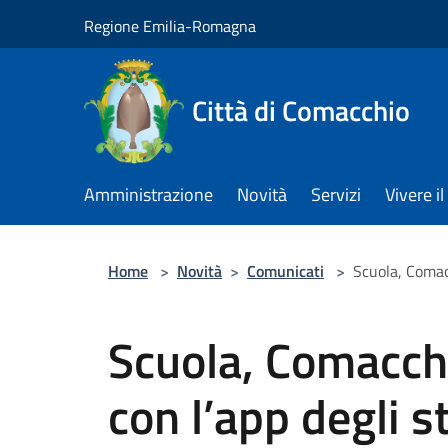
Salta al contenuto principale
Regione Emilia-Romagna
Città di Comacchio
Amministrazione
Novità
Servizi
Vivere 
Home
>
Novità
>
Comunicati
>
Scuola, Comacc
Scuola, Comacchi
con l’app degli s