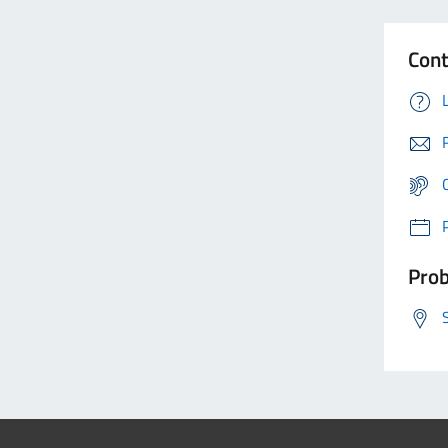
Cont
Prob