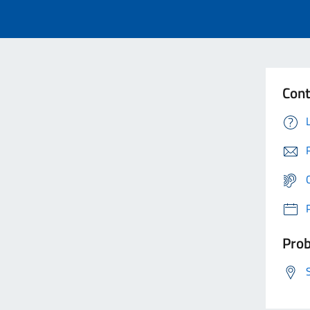
Cont
Prob