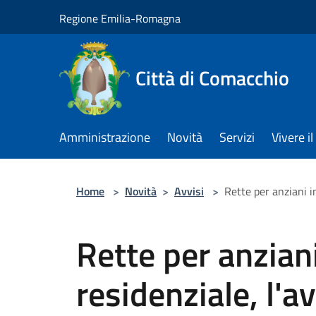
Salta al contenuto principale
Regione Emilia-Romagna
Città di Comacchio
Amministrazione
Novità
Servizi
Vivere 
Home
>
Novità
>
Avvisi
>
Rette per anziani in
Rette per anziani
residenziale, l'a