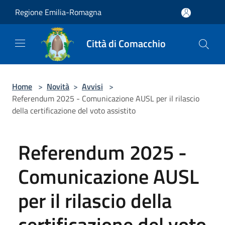
Salta al contenuto principale
Regione Emilia-Romagna
Città di Comacchio
Home
>
Novità
>
Avvisi
>
Referendum 2025 - Comunicazione AUSL per il rilascio
della certificazione del voto assistito
Referendum 2025 -
Comunicazione AUSL
per il rilascio della
certificazione del voto