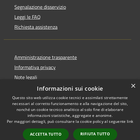
Segnalazione disservizio
Leggi le FAQ
Richiesta assistenza
Amministrazione trasparente
Informativa privacy
Note legali
×
Dichiarazione di accessibilità
Informazioni sui cookie
Questo sito web utilizza cookie tecnici e assimilati strettamente
necessari al corretto funzionamento e alla navigazione del sito,
nonché un cookie tecnico analitico al solo fine di elaborare
informazioni statistiche, aggregate e anonime.
RSS
Copyright © 2026 • Città di
Per maggiori dettagli, può consultare la cookie policy al seguente
link
Accessibilità
Comacchio • Powered by
Privacy
Municipium
Accesso
•
RIFIUTA TUTTO
ACCETTA TUTTO