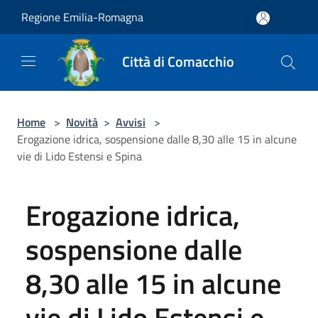
Salta al contenuto principale
Regione Emilia-Romagna
Città di Comacchio
Home
>
Novità
>
Avvisi
>
Erogazione idrica, sospensione dalle 8,30 alle 15 in alcune
vie di Lido Estensi e Spina
Erogazione idrica,
sospensione dalle
8,30 alle 15 in alcune
vie di Lido Estensi e