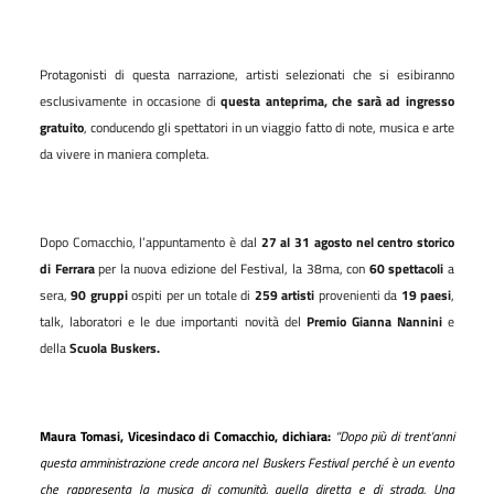
Protagonisti di questa narrazione, artisti selezionati che si esibiranno
esclusivamente in occasione di
questa anteprima, che sarà ad ingresso
gratuito
, conducendo gli spettatori in un viaggio fatto di note, musica e arte
da vivere in maniera completa.
Dopo Comacchio, l’appuntamento è dal
27 al 31 agosto nel centro storico
di Ferrara
per la nuova edizione del Festival, la 38ma, con
60 spettacoli
a
sera,
90 gruppi
ospiti per un totale di
259
artisti
provenienti da
19 paesi
,
talk, laboratori e le due importanti novità
del
Premio Gianna Nannini
e
della
Scuola Buskers.
Maura Tomasi, Vicesindaco di Comacchio, dichiara:
“Dopo più di trent’anni
questa amministrazione crede ancora nel Buskers Festival perché è un evento
che rappresenta la musica di comunità, quella diretta e di strada. Una