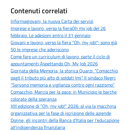
Contenuti correlati
Informagiovani, la nuova Carta dei servizi
Imprese e lavoro, verso la fieraOh my job del 26
febbraio. Le adesioni entro il 31 gennaio
Giovani e lavoro, verso la fiera “Oh, my job!”: sono già
50 le imprese che aderiscono
Come fare un curriculum di lavoro, parte il ciclo di
appuntamenti Aspettando Oh, My Job 2026
Giornata della Memoria, la storica Quarzi: “Comacchio
pagò il tributo più alto di soldati Imi”. Il sindaco Negri:
“Servono memoria e vigilanza contro ogni razzismo”
Comacchio, Marcia per la pace: in Municipio le barche
colorate della speranza
XIII edizione di "Oh, my job!" 2026: al via la macchina
organizzativa per la fase di iscrizione delle aziende
Donne, gli incontri della Banca d'Italia per l’educazione
all’indipendenza finanziaria