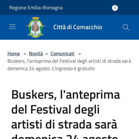
Salta al contenuto principale
Regione Emilia-Romagna
Città di Comacchio
Home
>
Novità
>
Comunicati
>
Buskers, l'anteprima del Festival degli artisti di strada sarà
domenica 24 agosto. L'ingresso è gratuito
Buskers, l'anteprima
del Festival degli
artisti di strada sarà
domenica 24 agosto.