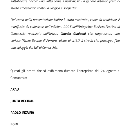
sottolineare ancora una volta come il busking sia un genere artistico fatto di
studio ed esercizio continuo, viaggio e scoperta.”
Nel corso della presentazione inoltre è stata mostrato , come da tradizione, il
manifesto da collezione dell’edizione 2025 dell’Anteprima Buskers Festival di
Comacchio realizzato dall’artista
Claudio Gualandi
che rappresenta una
curiosa Piazza Duomo di Ferrara
piena di artisti di strada che prosegue fino
alla spiaggia dei Lidi di Comacchio.
Questi gli artisti che si esibiranno durante l’anteprima del 24 agosto a
Comacchio:
ARAU
JUNTA VECINAL
PAOLO INZAINA
EGIN