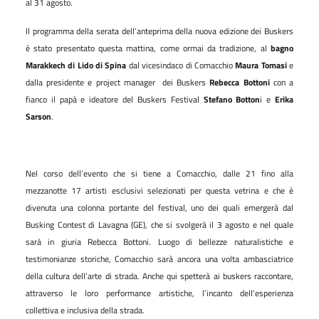
al 31 agosto.
Il programma della serata dell’anteprima della nuova edizione dei Buskers
è stato presentato questa mattina, come ormai da tradizione, al
bagno
Marakkech di Lido di Spina
dal vicesindaco di Comacchio
Maura Tomasi
e
dalla presidente e project manager
dei Buskers
Rebecca Bottoni
con a
fianco il papà e ideatore del Buskers Festival
Stefano Botton
i e
Erika
Sarson
.
Nel corso dell’evento che si tiene a Comacchio, dalle 21 fino alla
mezzanotte 17 artisti esclusivi selezionati per questa vetrina e che è
divenuta una colonna portante del festival, uno dei quali emergerà dal
Busking Contest di Lavagna (GE), che si svolgerà il 3 agosto e nel quale
sarà in giuria Rebecca Bottoni. Luogo di bellezze naturalistiche e
testimonianze storiche, Comacchio sarà ancora una volta ambasciatrice
della cultura dell’arte di strada. Anche qui spetterà ai buskers raccontare,
attraverso le loro performance artistiche, l’incanto dell'esperienza
collettiva e inclusiva della strada.