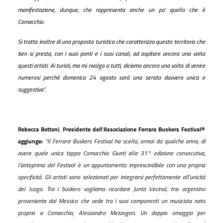
manifestazione, dunque, che rappresenta anche un po’ quello che è
Comacchio.
Si tratta inoltre di una proposta turistica che caratterizza questo territorio che
ben si presta, con i suoi ponti e i suoi canali, ad ospitare ancora una volta
questi artisti. Ai turisti, ma mi rivolgo a tutti, diciamo ancora una volta di venire
numerosi perché domenica 24 agosto sarà una serata davvero unica e
suggestiva”.
Rebecca Bottoni
,
Presidente dell'Associazione Ferrara Buskers Festival®
aggiunge:
“
Il Ferrara Buskers Festival ha scelto, ormai da qualche anno, di
avere quale unica tappa Comacchio. Giunti alla 31° edizione consecutiva,
l'anteprima del Festival è un appuntamento imprescindibile con una propria
specificità. Gli artisti sono selezionati per integrarsi perfettamente all'unicità
del luogo. Tra i buskers vogliamo ricordare Junta Vecinal, trio argentino
proveniente dal Messico che vede tra i suoi componenti un musicista nato
proprio a Comacchio, Alessandro Mezzogori. Un doppio omaggio per