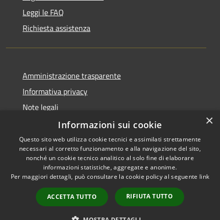
Leggi le FAQ
Richiesta assistenza
Amministrazione trasparente
Informativa privacy
Note legali
×
Dichiarazione di accessibilità
Informazioni sui cookie
Questo sito web utilizza cookie tecnici e assimilati strettamente
necessari al corretto funzionamento e alla navigazione del sito,
nonché un cookie tecnico analitico al solo fine di elaborare
informazioni statistiche, aggregate e anonime.
RSS
Copyright © 2026 • Città di
Per maggiori dettagli, può consultare la cookie policy al seguente
link
Accessibilità
Comacchio • Powered by
Privacy
Municipium
Accesso
•
RIFIUTA TUTTO
ACCETTA TUTTO
Cookie
redazione
Mappa del sito
MOSTRA DETTAGLI