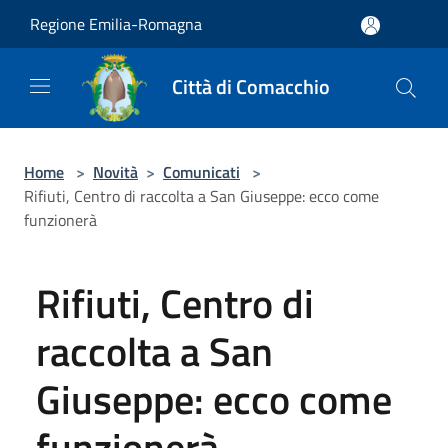
Salta al contenuto principale
Regione Emilia-Romagna
Città di Comacchio
Home
>
Novità
>
Comunicati
>
Rifiuti, Centro di raccolta a San Giuseppe: ecco come
funzionerà
Rifiuti, Centro di
raccolta a San
Giuseppe: ecco come
funzionerà