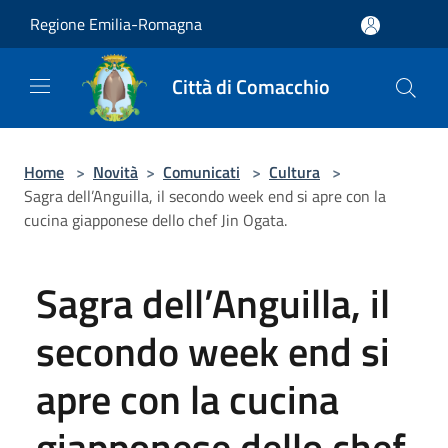
Salta al contenuto principale
Regione Emilia-Romagna
Città di Comacchio
Home
>
Novità
>
Comunicati
>
Cultura
>
Sagra dell’Anguilla, il secondo week end si apre con la
cucina giapponese dello chef Jin Ogata.
Sagra dell’Anguilla, il
secondo week end si
apre con la cucina
giapponese dello chef