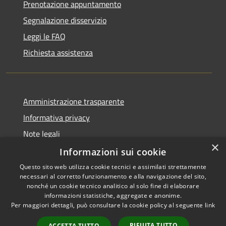
Prenotazione appuntamento
Segnalazione disservizio
Leggi le FAQ
Richiesta assistenza
Amministrazione trasparente
Informativa privacy
Note legali
×
Dichiarazione di accessibilità
Informazioni sui cookie
Questo sito web utilizza cookie tecnici e assimilati strettamente
necessari al corretto funzionamento e alla navigazione del sito,
nonché un cookie tecnico analitico al solo fine di elaborare
informazioni statistiche, aggregate e anonime.
RSS
Copyright © 2026 • Città di
Per maggiori dettagli, può consultare la cookie policy al seguente
link
Accessibilità
Comacchio • Powered by
Privacy
Municipium
Accesso
•
RIFIUTA TUTTO
ACCETTA TUTTO