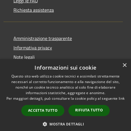
Leggi le FAQ
Richiesta assistenza
Amministrazione trasparente
Informativa privacy
Note legali
×
Dichiarazione di accessibilità
Informazioni sui cookie
Questo sito web utilizza cookie tecnici e assimilati strettamente
necessari al corretto funzionamento e alla navigazione del sito,
nonché un cookie tecnico analitico al solo fine di elaborare
informazioni statistiche, aggregate e anonime.
RSS
Copyright © 2026 • Città di
Per maggiori dettagli, può consultare la cookie policy al seguente
link
Accessibilità
Comacchio • Powered by
Privacy
Municipium
Accesso
•
RIFIUTA TUTTO
ACCETTA TUTTO
Cookie
redazione
Mappa del sito
MOSTRA DETTAGLI