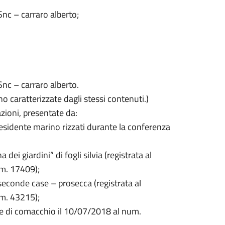
Snc – carraro alberto;
Snc – carraro alberto.
o caratterizzate dagli stessi contenuti.)
zioni, presentate da:
residente marino rizzati durante la conferenza
 dei giardini” di fogli silvia (registrata al
m. 17409);
 seconde case – prosecca (registrata al
m. 43215);
une di comacchio il 10/07/2018 al num.