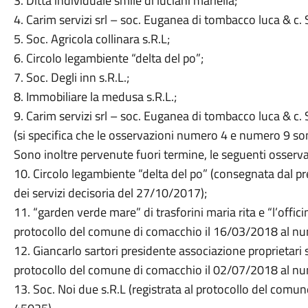
3. Ditta individuale smile di luciani mariella;
4. Carim servizi srl – soc. Euganea di tombacco luca & c. 
5. Soc. Agricola collinara s.R.L;
6. Circolo legambiente “delta del po”;
7. Soc. Degli inn s.R.L.;
8. Immobiliare la medusa s.R.L.;
9. Carim servizi srl – soc. Euganea di tombacco luca & c. 
(si specifica che le osservazioni numero 4 e numero 9 son
Sono inoltre pervenute fuori termine, le seguenti osserva
10. Circolo legambiente “delta del po” (consegnata dal p
dei servizi decisoria del 27/10/2017);
11. “garden verde mare” di trasforini maria rita e “l’officina
protocollo del comune di comacchio il 16/03/2018 al nu
12. Giancarlo sartori presidente associazione proprietari
protocollo del comune di comacchio il 02/07/2018 al nu
13. Soc. Noi due s.R.L (registrata al protocollo del com