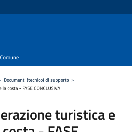
il Comune
>
Documenti (tecnico) di supporto
>
 della costa - FASE CONCLUSIVA
erazione turistica e
 costa - FASE