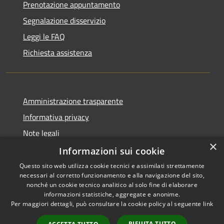
Prenotazione appuntamento
Segnalazione disservizio
Leggi le FAQ
Richiesta assistenza
Amministrazione trasparente
Informativa privacy
Note legali
×
Dichiarazione di accessibilità
Informazioni sui cookie
Questo sito web utilizza cookie tecnici e assimilati strettamente
necessari al corretto funzionamento e alla navigazione del sito,
nonché un cookie tecnico analitico al solo fine di elaborare
informazioni statistiche, aggregate e anonime.
RSS
Copyright © 2026 • Città di
Per maggiori dettagli, può consultare la cookie policy al seguente
link
Accessibilità
Comacchio • Powered by
Privacy
Municipium
Accesso
•
RIFIUTA TUTTO