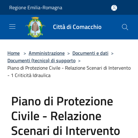
Salta al contenuto principale
Regione Emilia-Romagna
Città di Comacchio
Home
>
Amministrazione
>
Documenti e dati
>
Documenti (tecnico) di supporto
>
Piano di Protezione Civile - Relazione Scenari di Intervento
- 1 Criticità Idraulica
Piano di Protezione
Civile - Relazione
Scenari di Intervento