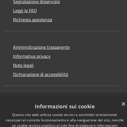
Segnalazione disservizio
Leggi le FAQ
Richiesta assistenza
Amministrazione trasparente
Informativa privacy
Note legali
Dichiarazione di accessibilità
×
RSS
Copyright © 2026 • Città di
Informazioni sui cookie
Accessibilità
Comacchio • Powered by
Questo sito web utilizza cookie tecnici e assimilati strettamente
Privacy
Municipium
Accesso
•
necessari al corretto funzionamento e alla navigazione del sito, nonché
Cookie
redazione
un cookie tecnico analitico al solo fine di elaborare informazioni