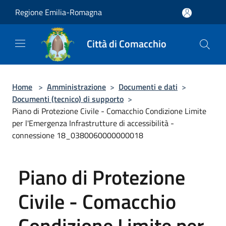
Salta al contenuto principale
Regione Emilia-Romagna
Città di Comacchio
Home
>
Amministrazione
>
Documenti e dati
>
Documenti (tecnico) di supporto
>
Piano di Protezione Civile - Comacchio Condizione Limite
per l'Emergenza Infrastrutture di accessibilità -
connessione 18_0380060000000018
Piano di Protezione
Civile - Comacchio
Condizione Limite per