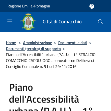
Salta al contenuto principale
Regione Emilia-Romagna
Città di Comacchio
Home
>
Amministrazione
>
Documenti e dati
>
Documenti (tecnico) di supporto
>
Piano dell’Accessibilità urbana (P.A.U.) – 1° STRALCIO –
COMACCHIO CAPOLUOGO approvato con Delibera di
Consiglio Comunale n. 91 del 29/11/2016
Piano
dell’Accessibilità
urbana (P.A.U.) – 1°