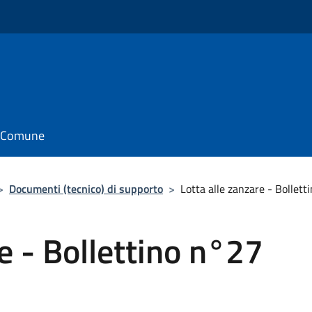
il Comune
>
Documenti (tecnico) di supporto
>
Lotta alle zanzare - Bollet
e - Bollettino n°27