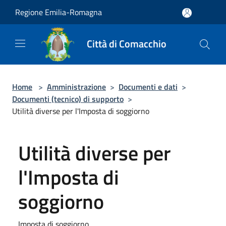
Salta al contenuto principale
Regione Emilia-Romagna
Città di Comacchio
Home
>
Amministrazione
>
Documenti e dati
>
Documenti (tecnico) di supporto
>
Utilità diverse per l'Imposta di soggiorno
Utilità diverse per
l'Imposta di
soggiorno
Imposta di soggiorno