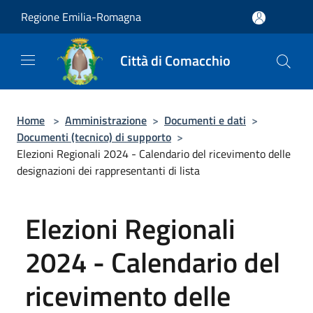
Salta al contenuto principale
Regione Emilia-Romagna
Città di Comacchio
Home
>
Amministrazione
>
Documenti e dati
>
Documenti (tecnico) di supporto
>
Elezioni Regionali 2024 - Calendario del ricevimento delle
designazioni dei rappresentanti di lista
Elezioni Regionali
2024 - Calendario del
ricevimento delle