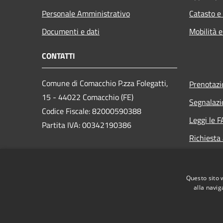
Personale Amministrativo
Catasto e
Documenti e dati
Mobilità e
CONTATTI
Comune di Comacchio P.zza Folegatti,
Prenotaz
15 - 44022 Comacchio (FE)
Segnalazi
Codice Fiscale: 82000590388
Leggi le 
Partita IVA: 00342190386
Richiesta
PEC:
comune.comacchio@cert.comune.comacchio.fe.it
Questo sito 
Centralino Unico: 0533 310 111
alla navig