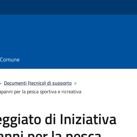
il Comune
>
Documenti (tecnico) di supporto
>
apanni per la pesca sportiva e ricreativa
ggiato di Iniziativa
anni per la pesca