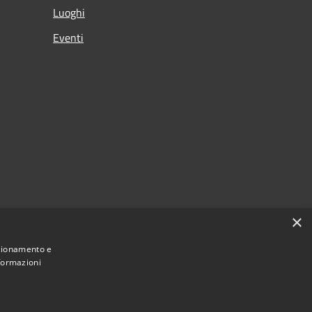
Luoghi
Eventi
×
nzionamento e
nformazioni