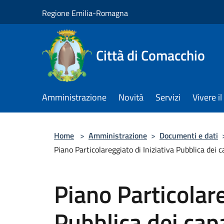
Salta al contenuto principale
Regione Emilia-Romagna
Città di Comacchio
Amministrazione
Novità
Servizi
Vivere 
Home
>
Amministrazione
>
Documenti e dati
Piano Particolareggiato di Iniziativa Pubblica dei c
Piano Particolare
Pubblica dei cap