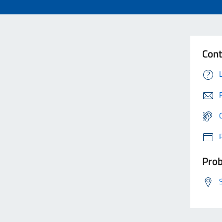
Cont
Prob