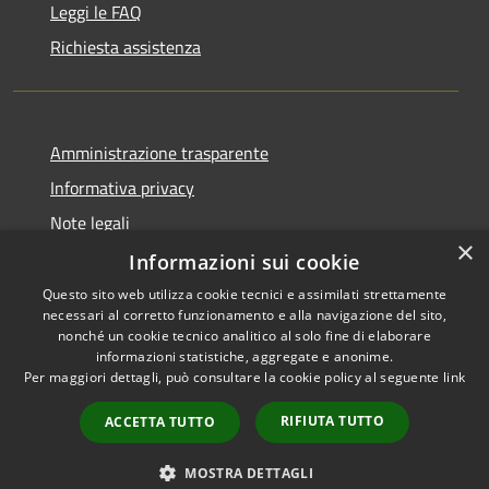
Leggi le FAQ
Richiesta assistenza
Amministrazione trasparente
Informativa privacy
Note legali
×
Dichiarazione di accessibilità
Informazioni sui cookie
Questo sito web utilizza cookie tecnici e assimilati strettamente
necessari al corretto funzionamento e alla navigazione del sito,
nonché un cookie tecnico analitico al solo fine di elaborare
informazioni statistiche, aggregate e anonime.
RSS
Copyright © 2026 • Città di
Per maggiori dettagli, può consultare la cookie policy al seguente
link
Accessibilità
Comacchio • Powered by
Privacy
Municipium
Accesso
•
RIFIUTA TUTTO
ACCETTA TUTTO
Cookie
redazione
Mappa del sito
MOSTRA DETTAGLI