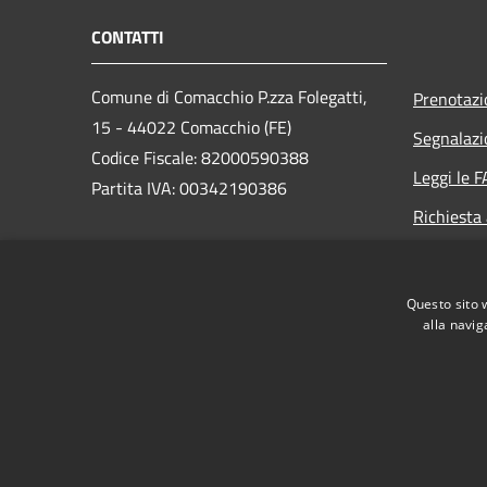
CONTATTI
Comune di Comacchio P.zza Folegatti,
Prenotaz
15 - 44022 Comacchio (FE)
Segnalazi
Codice Fiscale: 82000590388
Leggi le 
Partita IVA: 00342190386
Richiesta
PEC:
comune.comacchio@cert.comune.comacchio.fe.it
Questo sito 
Centralino Unico: 0533 310 111
alla navig
RSS
Accessibilità
Privacy
Cookie
Mappa de