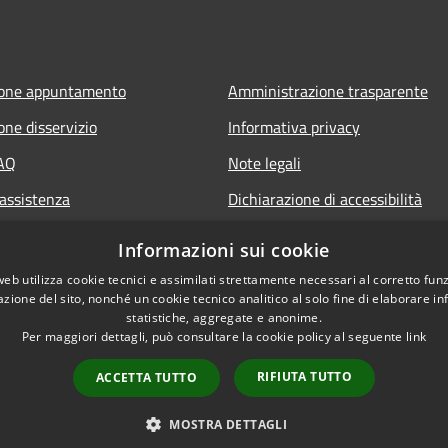
ione appuntamento
Amministrazione trasparente
one disservizio
Informativa privacy
FAQ
Note legali
 assistenza
Dichiarazione di accessibilità
Informazioni sui cookie
web utilizza cookie tecnici e assimilati strettamente necessari al corretto fu
azione del sito, nonché un cookie tecnico analitico al solo fine di elaborare i
statistiche, aggregate e anonime.
Per maggiori dettagli, può consultare la cookie policy al seguente
link
RIFIUTA TUTTO
ACCETTA TUTTO
l sito
Copyright © 2026 • Città di
MOSTRA DETTAGLI