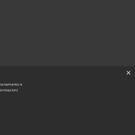
×
nzionamento e
nformazioni
Municipium
Accesso redazione
 Comacchio • Powered by
•