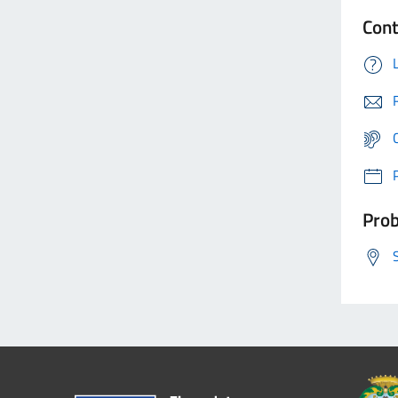
Cont
Prob